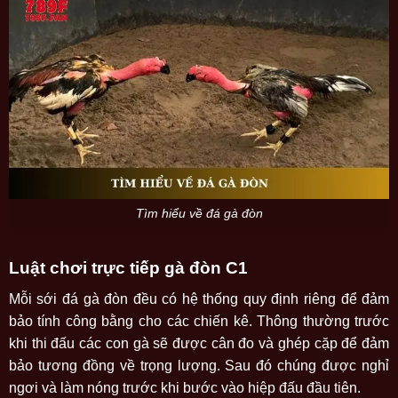
Tìm hiểu về đá gà đòn
Luật chơi trực tiếp gà đòn C1
Mỗi sới đá gà đòn đều có hệ thống quy định riêng để đảm
bảo tính công bằng cho các chiến kê. Thông thường trước
khi thi đấu các con gà sẽ được cân đo và ghép cặp để đảm
bảo tương đồng về trọng lượng. Sau đó chúng được nghỉ
ngơi và làm nóng trước khi bước vào hiệp đấu đầu tiên.