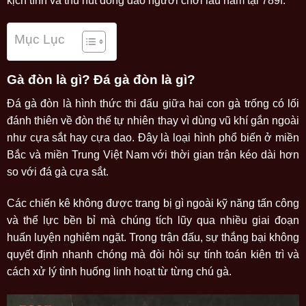
kịch tính và thu hút đông đảo người chơi lâu năm tại 789f.
Mục Lục
Gà đòn là gì? Đá gà đòn là gì?
Đá gà đòn là hình thức thi đấu giữa hai con gà trống có lối
đánh thiên về đòn thế tự nhiên thay vì dùng vũ khí gắn ngoài
như cựa sắt hay cựa dao. Đây là loại hình phổ biến ở miền
Bắc và miền Trung Việt Nam với thời gian trận kéo dài hơn
so với đá gà cựa sắt.
Các chiến kê không được trang bị gì ngoài kỹ năng tấn công
và thể lực bền bỉ mà chúng tích lũy qua nhiều giai đoạn
huấn luyện nghiêm ngặt. Trong trận đấu, sự thắng bại không
quyết định nhanh chóng mà đòi hỏi sự tính toán kiên trì và
cách xử lý tình huống linh hoạt từ từng chú gà.