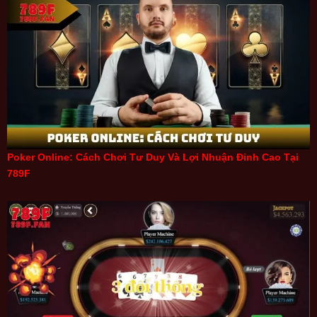
Poker Online: Cách Chơi Tư Duy Và Lợi Nhuận Đỉnh Cao Tại
789F