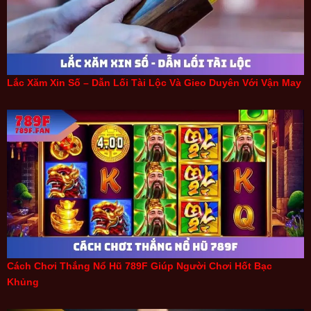
Lắc Xăm Xin Số – Dẫn Lối Tài Lộc Và Gieo Duyên Với Vận May
Cách Chơi Thắng Nổ Hũ 789F Giúp Người Chơi Hốt Bạc
Khủng