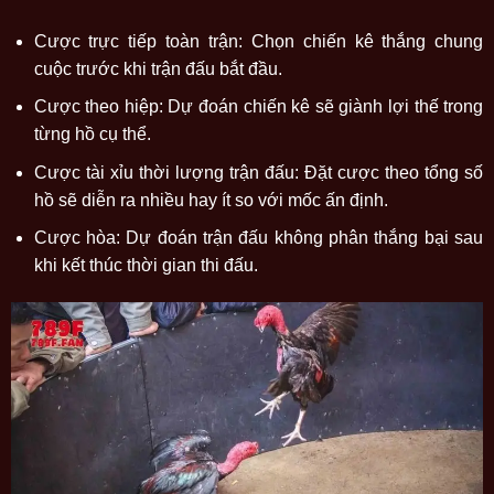
Cược trực tiếp toàn trận: Chọn chiến kê thắng chung
cuộc trước khi trận đấu bắt đầu.
Cược theo hiệp: Dự đoán chiến kê sẽ giành lợi thế trong
từng hồ cụ thể.
Cược tài xỉu thời lượng trận đấu: Đặt cược theo tổng số
hồ sẽ diễn ra nhiều hay ít so với mốc ấn định.
Cược hòa: Dự đoán trận đấu không phân thắng bại sau
khi kết thúc thời gian thi đấu.