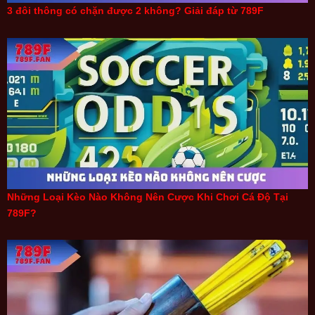
3 đôi thông có chặn được 2 không? Giải đáp từ 789F
Những Loại Kèo Nào Không Nên Cược Khi Chơi Cá Độ Tại
789F?