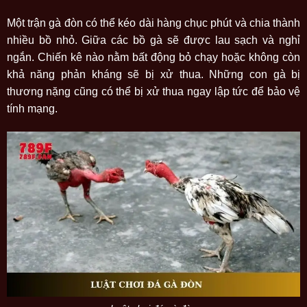
Một trận gà đòn có thể kéo dài hàng chục phút và chia thành
nhiều bồ nhỏ. Giữa các bồ gà sẽ được lau sạch và nghỉ
ngắn. Chiến kê nào nằm bất động bỏ chạy hoặc không còn
khả năng phản kháng sẽ bị xử thua. Những con gà bị
thương nặng cũng có thể bị xử thua ngay lập tức để bảo vệ
tính mạng.