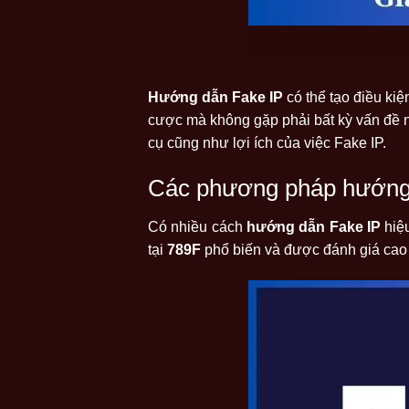
Hướng dẫn Fake IP
có thể tạo điều ki
cược mà không gặp phải bất kỳ vấn đề n
cụ cũng như lợi ích của việc Fake IP.
Các phương pháp hướng 
Có nhiều cách
hướng dẫn Fake IP
hiệ
tại
789F
phổ biến và được đánh giá cao g