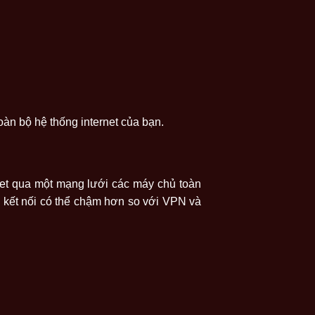
àn bộ hệ thống internet của bạn.
rnet qua một mạng lưới các máy chủ toàn
ộ kết nối có thể chậm hơn so với VPN và