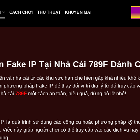
N
CÁCH CHƠI
THỦ THUẬT
KHUYẾN MÃI
 Fake IP Tại Nhà Cái 789F Dành 
yến và nhà cái từ các khu vực hạn chế hiện gặp khá nhiều khó 
 phương pháp Fake IP để thay đổi vị trí địa lý từ đó truy cập 
nhà cái
789F
một cách an toàn, hiệu quả, đừng bỏ lỡ nhé!
 IP, là quá trình sử dụng các công cụ hoặc phương pháp kỹ thuật
h. Việc này giúp người chơi có thể truy cập vào các dịch vụ hay
dụng.