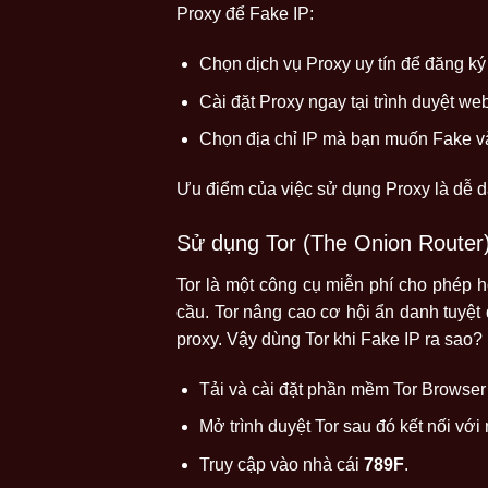
Proxy để Fake IP:
Chọn dịch vụ Proxy uy tín để đăng ký 
Cài đặt Proxy ngay tại trình duyệt we
Chọn địa chỉ IP mà bạn muốn Fake và
Ưu điểm của việc sử dụng Proxy là dễ d
Sử dụng Tor (The Onion Router
Tor là một công cụ miễn phí cho phép h
cầu. Tor nâng cao cơ hội ẩn danh tuyệt
proxy. Vậy dùng
Tor khi Fake IP ra sao?
Tải và cài đặt phần mềm Tor Browser 
Mở trình duyệt Tor sau đó kết nối với
Truy cập vào nhà cái
789F
.