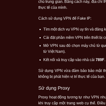
chủ trung gian. Bằng cách này, địa chỉ 
thực tế của mình.
Cách sử dụng VPN để Fake IP:
Tìm một dịch vụ VPN uy tín và đăng k
Cài đặt phần mềm VPN trên thiết bị củ
Mở VPN sau đó chọn máy chủ từ quố
từ Việt Nam).
Kết nối và truy cập vào nhà cái
789F
.
Sử dụng VPN vừa đ
ảm bảo bảo mật th
k
hông bị phát hiện vị trí thực tế của bạn.
Sử dụng Proxy
Proxy hoạt động tương tự như VPN nhưng
khi truy cập một trang web cụ thể. Đi