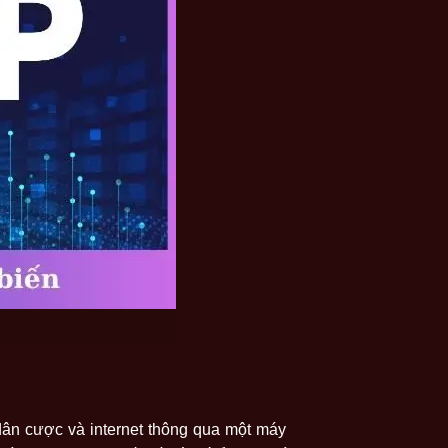
 dân cược và internet thông qua một máy