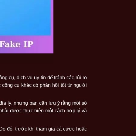
ng cụ, dịch vụ uy tín để tránh các rủi ro
c công cụ khác có phản hồi tốt từ người
ịa lý, nhưng bạn cần lưu ý rằng một số
phải được thực hiện một cách hợp lý và
 Do đó, trước khi tham gia cá cược hoặc