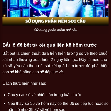
Sử dụng phần mềm soi cầu
Bắt lô đề bệt từ kết quả liền kề hôm trước
Bắt bệt là chiến thuật dựa trên hiện tượng số về theo chuỗi
sát nhau thường xuất hiện 2 ngày liên tục. Đây là mẹo chơi
xổ số yêu cầu theo dõi sát kết quả hôm trước để phát hiện
con số khả năng cao sẽ tiếp tục về.
Cách thực hiện như sau:
Chú ý các số về nhiều lần trong tuần trước.
Nếu thấy số 36 về hôm nay có thể 36 sẽ tiếp tục hoặc số
gần nó như 35 37 sẽ về hôm sau.