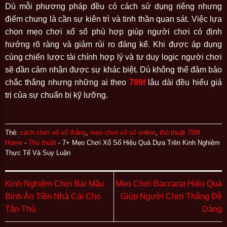
Dù mỗi phương pháp đều có cách sử dụng riêng nhưng
điểm chung là cần sự kiên trì và tinh thần quan sát. Việc lựa
chọn mẹo chơi xổ số phù hợp giúp người chơi có định
hướng rõ ràng và giảm rủi ro đáng kể. Khi được áp dụng
cùng chiến lược tài chính hợp lý và tư duy logic người chơi
sẽ dần cảm nhận được sự khác biệt. Dù không thể đảm bảo
chắc thắng nhưng những ai theo
789f
lâu dài đều hiểu giá
trị của sự chuẩn bị kỹ lưỡng.
Thẻ:
cách chơi xổ số thắng
,
mẹo chơi xổ số online
,
thủ thuật 789f
Home
-
Thủ thuật
-
7+ Mẹo Chơi Xổ Số Hiệu Quả Dựa Trên Kinh Nghiệm
Thực Tế Và Suy Luận
Kinh Nghiệm Chơi Bài Mậu
Mẹo Chơi Baccarat Hiệu Quả
Binh Ăn Tiền Nhà Cái Cho
Giúp Người Chơi Thắng Dễ
Tân Thủ
Dàng