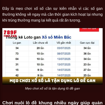
Đây là mẹo chơi xổ số cần sự kiên nhẫn vì các số gan
thường không về ngay mà cần thời gian kích hoạt lại nhưng
khi trúng thường mang lại kết quả rất ấn tượng.
Mẹo chơi xổ số là tận dụng lô đề gan
Chơi nuôi lô đề khung nhiều ngày giúp quản