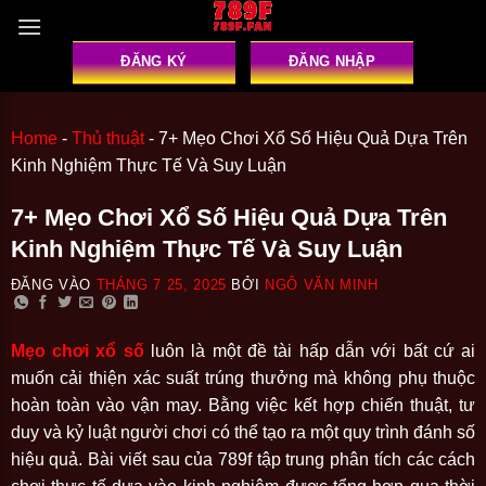
ĐĂNG KÝ
ĐĂNG NHẬP
Home
-
Thủ thuật
-
7+ Mẹo Chơi Xổ Số Hiệu Quả Dựa Trên
Kinh Nghiệm Thực Tế Và Suy Luận
7+ Mẹo Chơi Xổ Số Hiệu Quả Dựa Trên
Kinh Nghiệm Thực Tế Và Suy Luận
ĐĂNG VÀO
THÁNG 7 25, 2025
BỞI
NGÔ VĂN MINH
Mẹo chơi xổ số
luôn là một đề tài hấp dẫn với bất cứ ai
muốn cải thiện xác suất trúng thưởng mà không phụ thuộc
hoàn toàn vào vận may. Bằng việc kết hợp chiến thuật, tư
duy và kỷ luật người chơi có thể tạo ra một quy trình đánh số
hiệu quả. Bài viết sau của 789f tập trung phân tích các cách