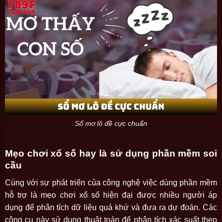
Sổ mơ lô đề cực chuẩn
Mẹo chơi xổ số hay là sử dụng phần mềm soi
cầu
Cùng với sự phát triển của công nghệ việc dùng phần mềm
hỗ trợ là mẹo chơi xổ số hiện đại được nhiều người áp
dụng để phân tích dữ liệu quá khứ và đưa ra dự đoán. Các
công cụ này sử dụng thuật toán để phân tích xác suất theo