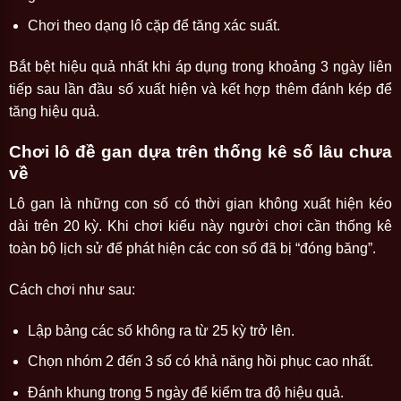
Chơi theo dạng lô cặp để tăng xác suất.
Bắt bệt hiệu quả nhất khi áp dụng trong khoảng 3 ngày liên
tiếp sau lần đầu số xuất hiện và kết hợp thêm đánh kép để
tăng hiệu quả.
Chơi lô đề gan dựa trên thống kê số lâu chưa
về
Lô gan là những con số có thời gian không xuất hiện kéo
dài trên 20 kỳ. Khi chơi kiểu này người chơi cần thống kê
toàn bộ lịch sử để phát hiện các con số đã bị “đóng băng”.
Cách chơi như sau:
Lập bảng các số không ra từ 25 kỳ trở lên.
Chọn nhóm 2 đến 3 số có khả năng hồi phục cao nhất.
Đánh khung trong 5 ngày để kiểm tra độ hiệu quả.