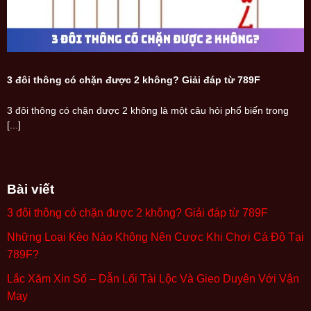
3 đôi thông có chặn được 2 không? Giải đáp từ 789F
3 đôi thông có chặn được 2 không là một câu hỏi phổ biến trong
[...]
Bài viết
3 đôi thông có chặn được 2 không? Giải đáp từ 789F
Những Loại Kèo Nào Không Nên Cược Khi Chơi Cá Độ Tại
789F?
Lắc Xăm Xin Số – Dẫn Lối Tài Lộc Và Gieo Duyên Với Vận
May