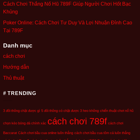
Cách Chơi Thắng Nổ Hũ 789F Giúp Người Chơi Hốt Bạc
Khủng
Poker Online: Cách Chơi Tư Duy Và Lợi Nhuận Đỉnh Cao
Tại 789F
Danh mục
cách chơi
Hướng dẫn
Thủ thuật
# TRENDING
3 đôi thông chặt được gì
5 đôi thông có chặt được 3 heo không
chiến thuật chơi nổ hũ
cách chơi 789f
chọn kèo bóng đá chính xác
cách chơi
Baccarat
Cách chơi bầu cua online luôn thắng
cách chơi bầu cua tôm cá luôn thắng