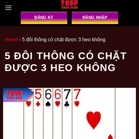
ĐĂNG KÝ
ĐĂNG NHẬP
Home
-
5 đôi thông có chặt được 3 heo không
5 ĐÔI THÔNG CÓ CHẶT
ĐƯỢC 3 HEO KHÔNG