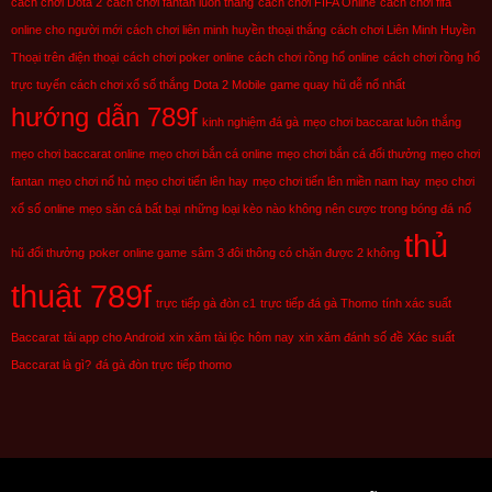
cách chơi Dota 2
cách chơi fantan luôn thắng
cách chơi FIFA Online
cách chơi fifa
online cho người mới
cách chơi liên minh huyền thoại thắng
cách chơi Liên Minh Huyền
Thoại trên điện thoại
cách chơi poker online
cách chơi rồng hổ online
cách chơi rồng hổ
trực tuyến
cách chơi xổ số thắng
Dota 2 Mobile
game quay hũ dễ nổ nhất
hướng dẫn 789f
kinh nghiệm đá gà
mẹo chơi baccarat luôn thắng
mẹo chơi baccarat online
mẹo chơi bắn cá online
mẹo chơi bắn cá đổi thưởng
mẹo chơi
fantan
mẹo chơi nổ hủ
mẹo chơi tiến lên hay
mẹo chơi tiến lên miền nam hay
mẹo chơi
xổ số online
mẹo săn cá bất bại
những loại kèo nào không nên cược trong bóng đá
nổ
thủ
hũ đổi thưởng
poker online game
sâm 3 đôi thông có chặn được 2 không
thuật 789f
trực tiếp gà đòn c1
trực tiếp đá gà Thomo
tính xác suất
Baccarat
tải app cho Android
xin xăm tài lộc hôm nay
xin xăm đánh số đề
Xác suất
Baccarat là gì?
đá gà đòn trực tiếp thomo