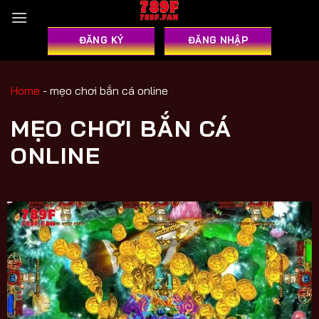
ĐĂNG KÝ
ĐĂNG NHẬP
Home
-
mẹo chơi bắn cá online
MẸO CHƠI BẮN CÁ
ONLINE