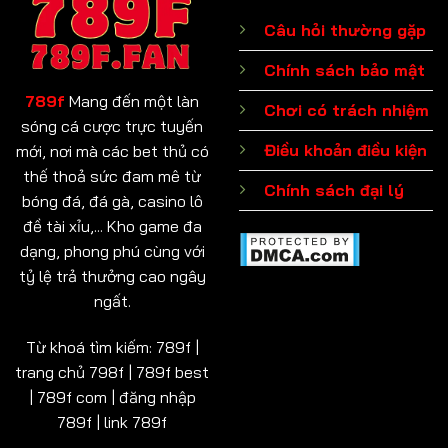
Câu hỏi thường gặp
Chính sách bảo mật
789f
Mang đến một làn
Chơi có trách nhiệm
sóng cá cược trực tuyến
Điều khoản điều kiện
mới, nơi mà các bet thủ có
thế thoả sức đam mê từ
Chính sách đại lý
bóng đá, đá gà, casino lô
đề tài xỉu,... Kho game đa
dạng, phong phú cùng với
tỷ lệ trả thưởng cao ngây
ngất.
Từ khoá tìm kiếm: 789f |
trang chủ 798f | 789f best
| 789f com | đăng nhập
789f | link 789f