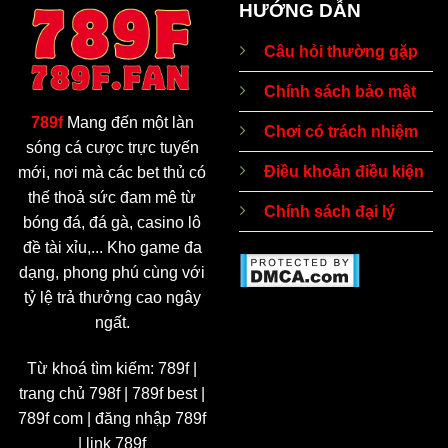
HƯỚNG DẪN
Câu hỏi thường gặp
Chính sách bảo mật
789f
Mang đến một làn
Chơi có trách nhiệm
sóng cá cược trực tuyến
Điều khoản điều kiện
mới, nơi mà các bet thủ có
thế thoả sức đam mê từ
Chính sách đại lý
bóng đá, đá gà, casino lô
đề tài xỉu,... Kho game đa
dạng, phong phú cùng với
tỷ lệ trả thưởng cao ngây
ngất.
Từ khoá tìm kiếm: 789f |
trang chủ 798f | 789f best |
789f com | đăng nhập 789f
| link 789f