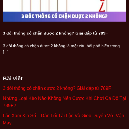
3 đôi thông có chặn được 2 không? Giải đáp từ 789F
3 đôi thông có chặn được 2 không là một câu hỏi phổ biến trong
[...]
Bài viết
3 đôi thông có chặn được 2 không? Giải đáp từ 789F
Những Loại Kèo Nào Không Nên Cược Khi Chơi Cá Độ Tại
789F?
Lắc Xăm Xin Số – Dẫn Lối Tài Lộc Và Gieo Duyên Với Vận
May